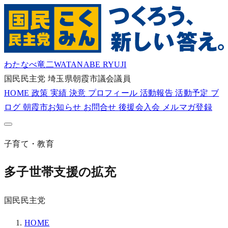
わたなべ竜二
WATANABE RYUJI
国民民主党
埼玉県朝霞市議会議員
HOME
政策
実績
決意
プロフィール
活動報告
活動予定
ブ
ログ
朝霞市お知らせ
お問合せ
後援会入会
メルマガ登録
子育て・教育
多子世帯支援の拡充
国民民主党
HOME