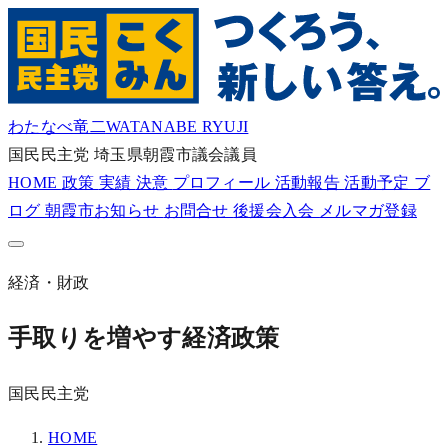
わたなべ竜二
WATANABE RYUJI
国民民主党
埼玉県朝霞市議会議員
HOME
政策
実績
決意
プロフィール
活動報告
活動予定
ブ
ログ
朝霞市お知らせ
お問合せ
後援会入会
メルマガ登録
経済・財政
手取りを増やす経済政策
国民民主党
HOME