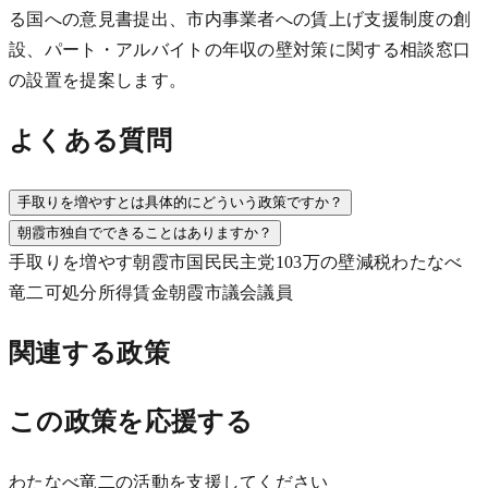
る国への意見書提出、市内事業者への賃上げ支援制度の創
設、パート・アルバイトの年収の壁対策に関する相談窓口
の設置を提案します。
よくある質問
手取りを増やすとは具体的にどういう政策ですか？
朝霞市独自でできることはありますか？
手取りを増やす
朝霞市
国民民主党
103万の壁
減税
わたなべ
竜二
可処分所得
賃金
朝霞市議会議員
関連する政策
この政策を応援する
わたなべ竜二の活動を支援してください