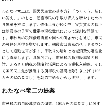
わたなべ竜二は、国民民主党の基本方針「つくろう、新し
い答え。」のもと、朝霞市民の手取り収入を増やすための
具体策を推進します。物価上昇が続く中、実質賃金の低下
は朝霞市の子育て世帯や現役世代にとって深刻な問題で
す。市独自の税制優遇措置や国への働きかけを通じ、市民
の可処分所得を増やします。朝霞市は東京のベッドタウン
として通勤世帯が多く、手取りの増加は地域消費の活性化
にも直結します。具体的には、市民税の負担軽減策の検
討、ふるさと納税の戦略的活用による市税収入確保、そし
て国民民主党が推進する所得税の基礎控除引き上げ（103
万円の壁の見直し）を朝霞市議会からも後押しします。
わたなべ竜二の提案
市民税の独自軽減措置の研究、103万円の壁見直しに関す