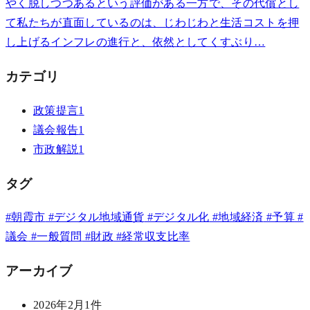
やく脱しつつあるという評価がある一方で、その代償とし
て私たちが直面しているのは、じわじわと生活コストを押
し上げるインフレの進行と、依然としてくすぶり…
カテゴリ
政策提言
1
議会報告
1
市政解説
1
タグ
#朝霞市
#デジタル地域通貨
#デジタル化
#地域経済
#予算
#
議会
#一般質問
#財政
#経常収支比率
アーカイブ
2026年2月
1件