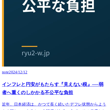
note
2024/12/12
インフレと円安がもたらす『見えない税』──弱
者へ重くのしかかる不公平な負担
近年、日本経済は、かつて長く続いたデフレ状態からよう