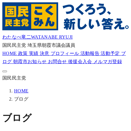
わたなべ竜二
WATANABE RYUJI
国民民主党
埼玉県朝霞市議会議員
HOME
政策
実績
決意
プロフィール
活動報告
活動予定
ブ
ログ
朝霞市お知らせ
お問合せ
後援会入会
メルマガ登録
国民民主党
HOME
ブログ
ブログ