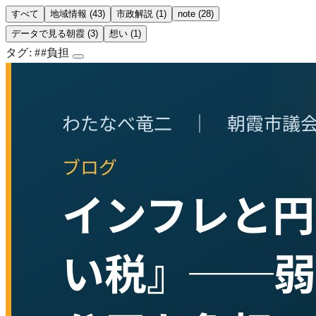
すべて
地域情報 (43)
市政解説 (1)
note (28)
データで見る朝霞 (3)
想い (1)
タグ:
##負担