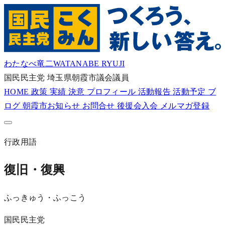
わたなべ竜二
WATANABE RYUJI
国民民主党
埼玉県朝霞市議会議員
HOME
政策
実績
決意
プロフィール
活動報告
活動予定
ブ
ログ
朝霞市お知らせ
お問合せ
後援会入会
メルマガ登録
行政用語
復旧・復興
ふっきゅう・ふっこう
国民民主党