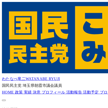
わたなべ竜二
WATANABE RYUJI
国民民主党
埼玉県朝霞市議会議員
HOME
政策
実績
決意
プロフィール
活動報告
活動予定
ブ