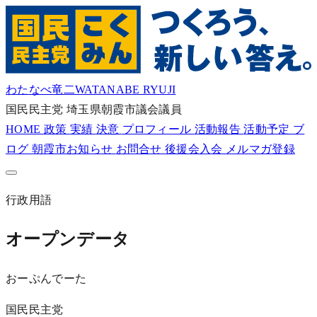
わたなべ竜二
WATANABE RYUJI
国民民主党
埼玉県朝霞市議会議員
HOME
政策
実績
決意
プロフィール
活動報告
活動予定
ブ
ログ
朝霞市お知らせ
お問合せ
後援会入会
メルマガ登録
行政用語
オープンデータ
おーぷんでーた
国民民主党