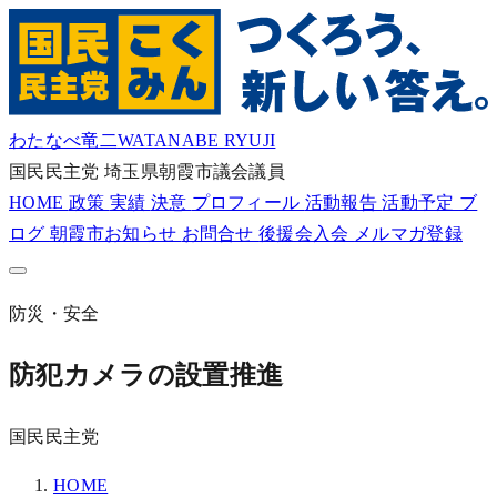
わたなべ竜二
WATANABE RYUJI
国民民主党
埼玉県朝霞市議会議員
HOME
政策
実績
決意
プロフィール
活動報告
活動予定
ブ
ログ
朝霞市お知らせ
お問合せ
後援会入会
メルマガ登録
防災・安全
防犯カメラの設置推進
国民民主党
HOME