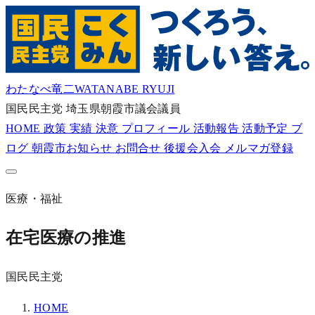
わたなべ竜二
WATANABE RYUJI
国民民主党
埼玉県朝霞市議会議員
HOME
政策
実績
決意
プロフィール
活動報告
活動予定
ブ
ログ
朝霞市お知らせ
お問合せ
後援会入会
メルマガ登録
医療・福祉
在宅医療の推進
国民民主党
HOME