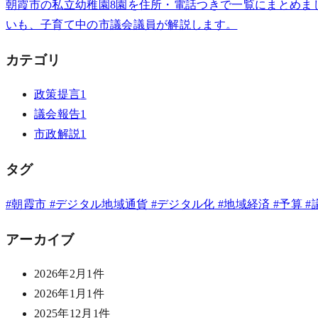
朝霞市の私立幼稚園8園を住所・電話つきで一覧にまとめまし
いも、子育て中の市議会議員が解説します。
カテゴリ
政策提言
1
議会報告
1
市政解説
1
タグ
#朝霞市
#デジタル地域通貨
#デジタル化
#地域経済
#予算
#
アーカイブ
2026年2月
1件
2026年1月
1件
2025年12月
1件