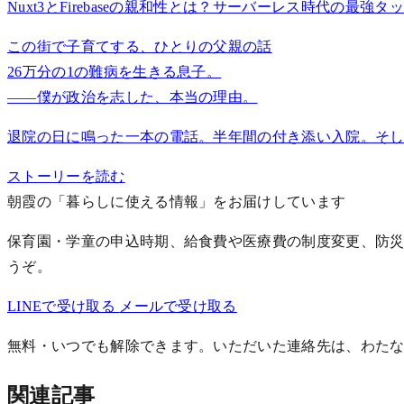
Nuxt3とFirebaseの親和性とは？サーバーレス時代の最強タ
この街で子育てする、ひとりの父親の話
26万分の1の難病を生きる息子。
——僕が政治を志した、本当の理由。
退院の日に鳴った一本の電話。半年間の付き添い入院。そし
ストーリーを読む
朝霞の「暮らしに使える情報」をお届けしています
保育園・学童の申込時期、給食費や医療費の制度変更、防災
うぞ。
LINEで受け取る
メールで受け取る
無料・いつでも解除できます。いただいた連絡先は、わた
関連記事