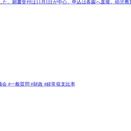
た。願書受付は11月1日が中心、申込は各園へ直接。幼児教育
議会
#一般質問
#財政
#経常収支比率