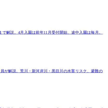
で解説。4月入園は前年11月受付開始、途中入園は毎月。
議員が解説。荒川・新河岸川・黒目川の水害リスク、避難の