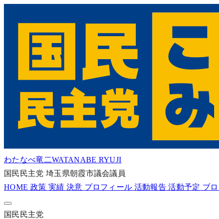
わたなべ竜二
WATANABE RYUJI
国民民主党
埼玉県朝霞市議会議員
HOME
政策
実績
決意
プロフィール
活動報告
活動予定
ブ
国民民主党