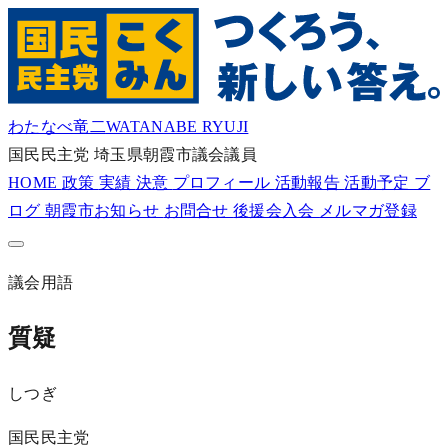
わたなべ竜二
WATANABE RYUJI
国民民主党
埼玉県朝霞市議会議員
HOME
政策
実績
決意
プロフィール
活動報告
活動予定
ブ
ログ
朝霞市お知らせ
お問合せ
後援会入会
メルマガ登録
議会用語
質疑
しつぎ
国民民主党