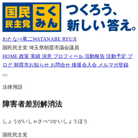
わたなべ竜二
WATANABE RYUJI
国民民主党
埼玉県朝霞市議会議員
HOME
政策
実績
決意
プロフィール
活動報告
活動予定
ブ
ログ
朝霞市お知らせ
お問合せ
後援会入会
メルマガ登録
法律用語
障害者差別解消法
しょうがいしゃさべつかいしょうほう
国民民主党