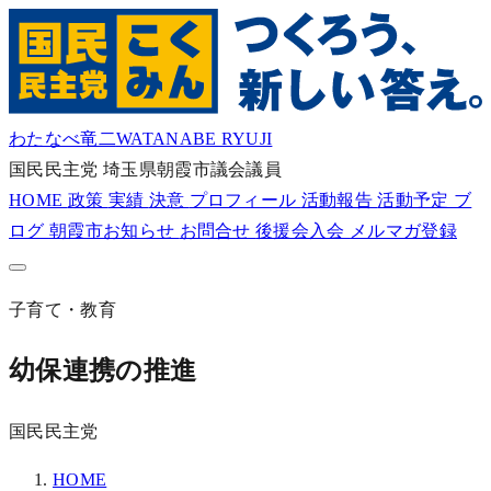
わたなべ竜二
WATANABE RYUJI
国民民主党
埼玉県朝霞市議会議員
HOME
政策
実績
決意
プロフィール
活動報告
活動予定
ブ
ログ
朝霞市お知らせ
お問合せ
後援会入会
メルマガ登録
子育て・教育
幼保連携の推進
国民民主党
HOME