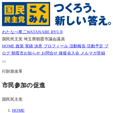
わたなべ竜二
WATANABE RYUJI
国民民主党
埼玉県朝霞市議会議員
HOME
政策
実績
決意
プロフィール
活動報告
活動予定
ブ
ログ
朝霞市お知らせ
お問合せ
後援会入会
メルマガ登録
行財政改革
市民参加の促進
国民民主党
HOME