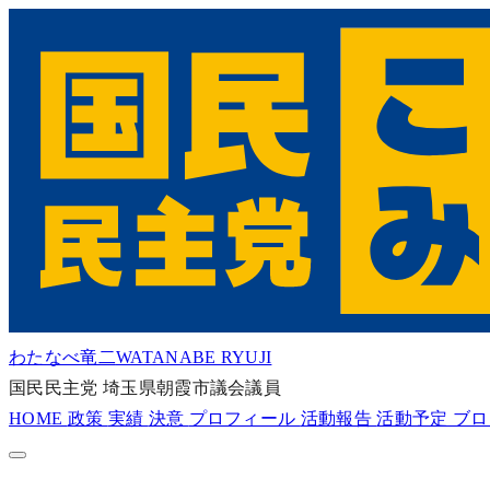
わたなべ竜二
WATANABE RYUJI
国民民主党
埼玉県朝霞市議会議員
HOME
政策
実績
決意
プロフィール
活動報告
活動予定
ブ