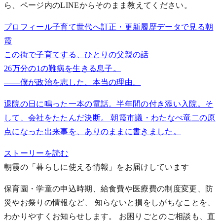
ら、ページ内のLINEからそのまま教えてください。
プロフィール
子育て世代へ
訂正・更新履歴
データで見る朝
霞
この街で子育てする、ひとりの父親の話
26万分の1の難病を生きる息子。
——僕が政治を志した、本当の理由。
退院の日に鳴った一本の電話。半年間の付き添い入院。そ
して、会社をたたんだ決断。 朝霞市議・わたなべ竜二の原
点になった出来事を、ありのままに書きました。
ストーリーを読む
朝霞の「暮らしに使える情報」をお届けしています
保育園・学童の申込時期、給食費や医療費の制度変更、防
災やお祭りの情報など、 知らないと損をしがちなことを、
わかりやすくお知らせします。
お困りごとのご相談も、直