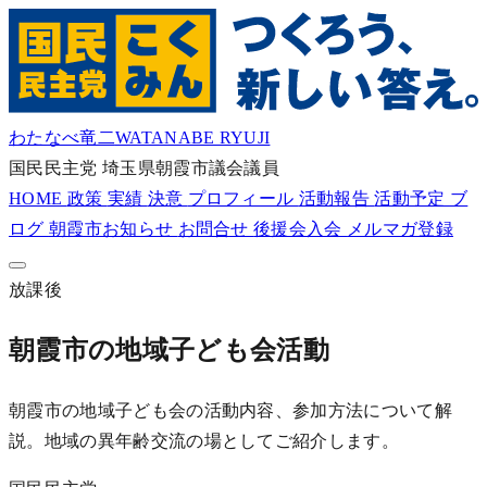
わたなべ竜二
WATANABE RYUJI
国民民主党
埼玉県朝霞市議会議員
HOME
政策
実績
決意
プロフィール
活動報告
活動予定
ブ
ログ
朝霞市お知らせ
お問合せ
後援会入会
メルマガ登録
放課後
朝霞市の地域子ども会活動
朝霞市の地域子ども会の活動内容、参加方法について解
説。地域の異年齢交流の場としてご紹介します。