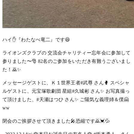
ハイ✋『わたなべ竜二』です😆
ライオンズクラブの 交流会チャリティー忘年会に参加して
参りました〜🎅 82名のご参加をいただき有難うございまし
た！🙇✨
メッセージゲストに、Ｋ１世界王者#武尊 さん🥊 スペシャ
ルゲストに、元宝塚歌劇団 星組#久城彬 さん✨ お写真撮っ
て頂けました、#天瀬はつひ さん✨ ご陽気な義理姉＆僕🤗
ww
閉会のご挨拶させて頂きました🎤恐縮です🙇💓💦