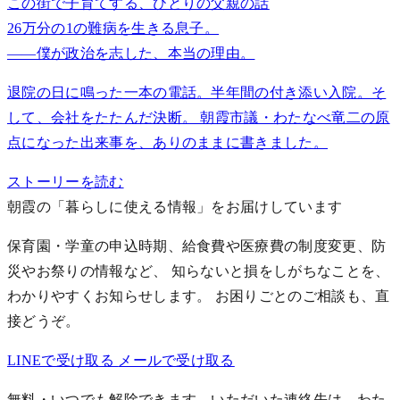
この街で子育てする、ひとりの父親の話
26万分の1の難病を生きる息子。
——僕が政治を志した、本当の理由。
退院の日に鳴った一本の電話。半年間の付き添い入院。そ
して、会社をたたんだ決断。 朝霞市議・わたなべ竜二の原
点になった出来事を、ありのままに書きました。
ストーリーを読む
朝霞の「暮らしに使える情報」をお届けしています
保育園・学童の申込時期、給食費や医療費の制度変更、防
災やお祭りの情報など、 知らないと損をしがちなことを、
わかりやすくお知らせします。
お困りごとのご相談も、直
接どうぞ。
LINEで受け取る
メールで受け取る
無料・いつでも解除できます。いただいた連絡先は、わた