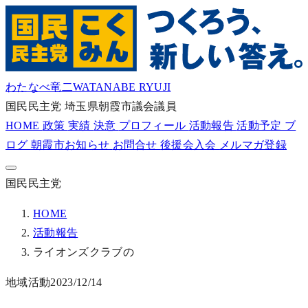
わたなべ竜二
WATANABE RYUJI
国民民主党
埼玉県朝霞市議会議員
HOME
政策
実績
決意
プロフィール
活動報告
活動予定
ブ
ログ
朝霞市お知らせ
お問合せ
後援会入会
メルマガ登録
国民民主党
HOME
活動報告
ライオンズクラブの
地域活動
2023/12/14