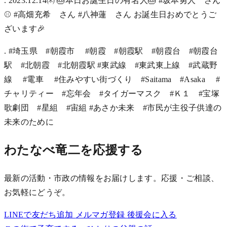
. 2023.12.14㈭ 🎂本日お誕生日の有名人🎂 #坂本勇人 さん
⚾ #高畑充希 さん #八神蓮 さん お誕生日おめでとうご
ざいます🎉
. #埼玉県 #朝霞市 #朝霞 #朝霞駅 #朝霞台 #朝霞台
駅 #北朝霞 #北朝霞駅 #東武線 #東武東上線 #武蔵野
線 #電車 #住みやすい街づくり #Saitama #Asaka #
チャリティー #忘年会 #タイガーマスク #Ｋ１ #宝塚
歌劇団 #星組 #宙組 #あさか未来 #市民が主役子供達の
未来のために
わたなべ竜二を応援する
最新の活動・市政の情報をお届けします。応援・ご相談、
お気軽にどうぞ。
LINEで友だち追加
メルマガ登録
後援会に入る