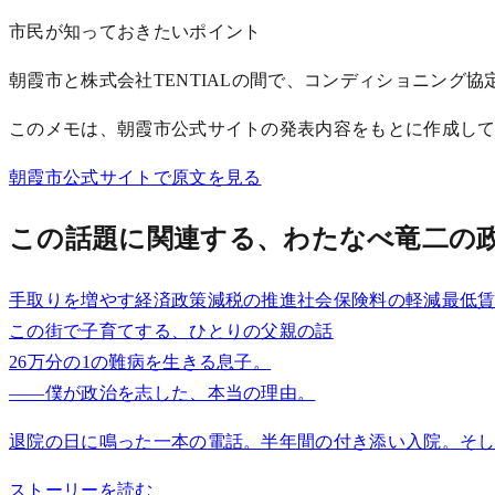
市民が知っておきたいポイント
朝霞市と株式会社TENTIALの間で、コンディショニング協
このメモは、朝霞市公式サイトの発表内容をもとに作成し
朝霞市公式サイトで原文を見る
この話題に関連する、わたなべ竜二の
手取りを増やす経済政策
減税の推進
社会保険料の軽減
最低
この街で子育てする、ひとりの父親の話
26万分の1の難病を生きる息子。
——僕が政治を志した、本当の理由。
退院の日に鳴った一本の電話。半年間の付き添い入院。そし
ストーリーを読む