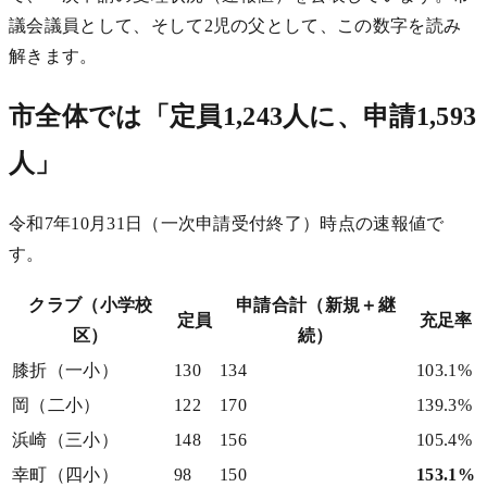
議会議員として、そして2児の父として、この数字を読み
解きます。
市全体では「定員1,243人に、申請1,593
人」
令和7年10月31日（一次申請受付終了）時点の速報値で
す。
クラブ（小学校
申請合計（新規＋継
定員
充足率
区）
続）
膝折（一小）
130
134
103.1%
岡（二小）
122
170
139.3%
浜崎（三小）
148
156
105.4%
幸町（四小）
98
150
153.1%