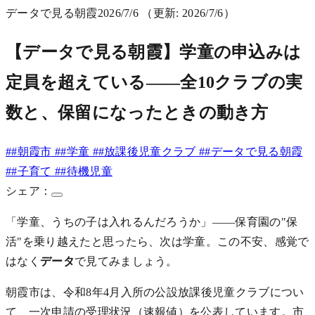
データで見る朝霞
2026/7/6
（更新: 2026/7/6）
【データで見る朝霞】学童の申込みは
定員を超えている——全10クラブの実
数と、保留になったときの動き方
##朝霞市
##学童
##放課後児童クラブ
##データで見る朝霞
##子育て
##待機児童
シェア：
「学童、うちの子は入れるんだろうか」——保育園の"保
活"を乗り越えたと思ったら、次は学童。この不安、感覚で
はなく
データ
で見てみましょう。
朝霞市は、令和8年4月入所の公設放課後児童クラブについ
て、一次申請の受理状況（速報値）を公表しています。市