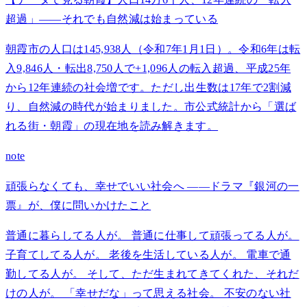
超過」——それでも自然減は始まっている
朝霞市の人口は145,938人（令和7年1月1日）。令和6年は転
入9,846人・転出8,750人で+1,096人の転入超過、平成25年
から12年連続の社会増です。ただし出生数は17年で2割減
り、自然減の時代が始まりました。市公式統計から「選ば
れる街・朝霞」の現在地を読み解きます。
note
頑張らなくても、幸せでいい社会へ ――ドラマ『銀河の一
票』が、僕に問いかけたこと
普通に暮らしてる人が。 普通に仕事して頑張ってる人が。
子育てしてる人が。 老後を生活している人が。 電車で通
勤してる人が。 そして、ただ生まれてきてくれた、それだ
けの人が。 「幸せだな」って思える社会。 不安のない社