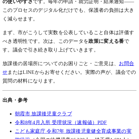
の使いやすさ
です。毎年の申請・就労証明・結果通知——
このプロセスのデジタル化だけでも、保護者の負担は大き
く減らせます。
まず、市がこうして実数を公表していること自体は評価す
べき透明性です。次は、このデータを
政策に変える番
で
す。議会で引き続き取り上げていきます。
放課後の居場所についてのお困りごと・ご意見は、
お問合
せ
またはLINEからお寄せください。実際の声が、議会での
質問の材料になります。
出典・参考
朝霞市 放課後児童クラブ
令和8年4月入所 受理状況（速報値）PDF
こども家庭庁 令和7年 放課後児童健全育成事業の実