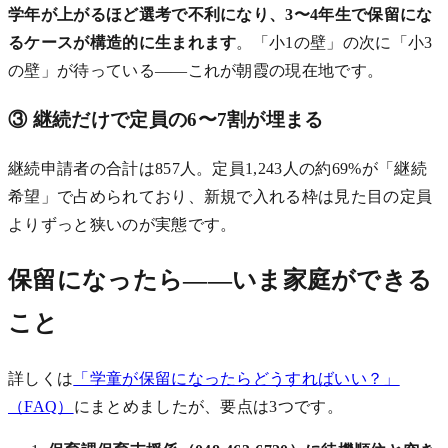
学年が上がるほど選考で不利になり、3〜4年生で保留にな
るケースが構造的に生まれます
。「小1の壁」の次に「小3
の壁」が待っている——これが朝霞の現在地です。
③ 継続だけで定員の6〜7割が埋まる
継続申請者の合計は857人。定員1,243人の約69%が「継続
希望」で占められており、新規で入れる枠は見た目の定員
よりずっと狭いのが実態です。
保留になったら——いま家庭ができる
こと
詳しくは
「学童が保留になったらどうすればいい？」
（FAQ）
にまとめましたが、要点は3つです。