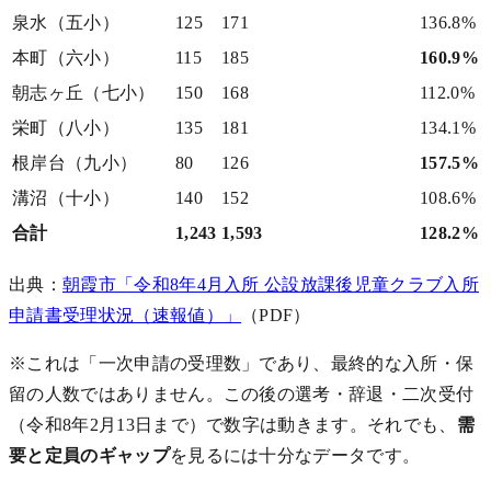
泉水（五小）
125
171
136.8%
本町（六小）
115
185
160.9%
朝志ヶ丘（七小）
150
168
112.0%
栄町（八小）
135
181
134.1%
根岸台（九小）
80
126
157.5%
溝沼（十小）
140
152
108.6%
合計
1,243
1,593
128.2%
出典：
朝霞市「令和8年4月入所 公設放課後児童クラブ入所
申請書受理状況（速報値）」
（PDF）
※これは「一次申請の受理数」であり、最終的な入所・保
留の人数ではありません。この後の選考・辞退・二次受付
（令和8年2月13日まで）で数字は動きます。それでも、
需
要と定員のギャップ
を見るには十分なデータです。