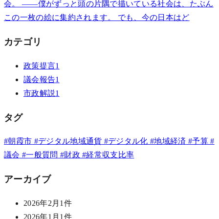
会。 ――僕がずっと頭の片隅で描いている社会は、たぶん
この一枚の絵に集約されます。 でも、今の日本はど
カテゴリ
政策提言
1
議会報告
1
市政解説
1
タグ
#朝霞市
#デジタル地域通貨
#デジタル化
#地域経済
#予算
#
議会
#一般質問
#財政
#経常収支比率
アーカイブ
2026年2月
1件
2026年1月
1件