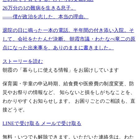
26万分の1の難病を生きる息子。
——僕が政治を志した、本当の理由。
退院の日に鳴った一本の電話。半年間の付き添い入院。そ
して、会社をたたんだ決断。 朝霞市議・わたなべ竜二の原
点になった出来事を、ありのままに書きました。
ストーリーを読む
朝霞の「暮らしに使える情報」をお届けしています
保育園・学童の申込時期、給食費や医療費の制度変更、防
災やお祭りの情報など、 知らないと損をしがちなことを、
わかりやすくお知らせします。
お困りごとのご相談も、直
接どうぞ。
LINEで受け取る
メールで受け取る
無料・いつでも解除できます。いただいた連絡先は、わた