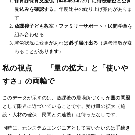
保育課保育支援係（048-463-6720）に待機順位と空き
見込みを確認
する。年度途中の繰り上げ案内がありま
す
放課後子ども教室・ファミリーサポート・民間学童
を
組み合わせる
就労状況に変更があれば
必ず届け出る
（選考指数が変
わることがあります）
私の視点——「量の拡大」と「使いや
すさ」の両輪で
このデータが示すのは、放課後の居場所づくりが
量の問題
として限界に近づいていることです。受け皿の拡大（施
設・人材の確保、民間との連携）は待ったなしです。
同時に、元システムエンジニアとして言いたいのは
手続き