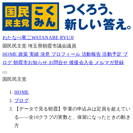
わたなべ竜二
WATANABE RYUJI
国民民主党
埼玉県朝霞市議会議員
HOME
政策
実績
決意
プロフィール
活動報告
活動予定
ブ
ログ
朝霞市お知らせ
お問合せ
後援会入会
メルマガ登録
国民民主党
HOME
ブログ
【データで見る朝霞】学童の申込みは定員を超えてい
る——全10クラブの実数と、保留になったときの動き
方