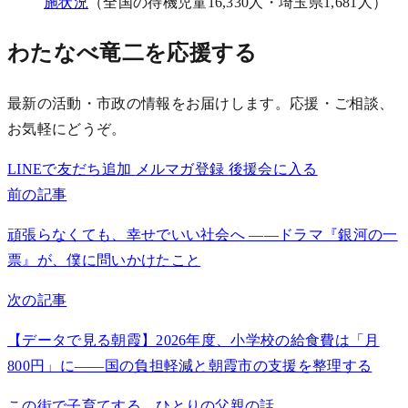
施状況
（全国の待機児童16,330人・埼玉県1,681人）
わたなべ竜二を応援する
最新の活動・市政の情報をお届けします。応援・ご相談、
お気軽にどうぞ。
LINEで友だち追加
メルマガ登録
後援会に入る
前の記事
頑張らなくても、幸せでいい社会へ ――ドラマ『銀河の一
票』が、僕に問いかけたこと
次の記事
【データで見る朝霞】2026年度、小学校の給食費は「月
800円」に——国の負担軽減と朝霞市の支援を整理する
この街で子育てする、ひとりの父親の話