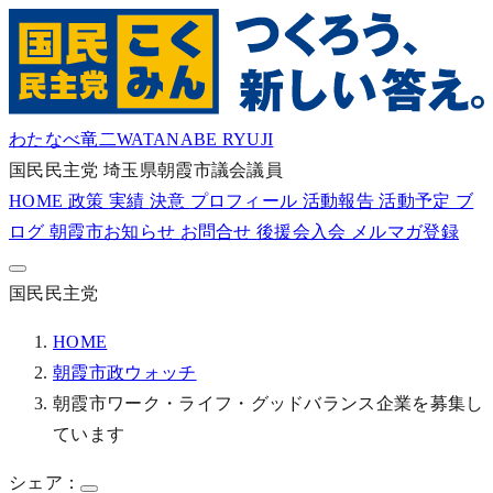
わたなべ竜二
WATANABE RYUJI
国民民主党
埼玉県朝霞市議会議員
HOME
政策
実績
決意
プロフィール
活動報告
活動予定
ブ
ログ
朝霞市お知らせ
お問合せ
後援会入会
メルマガ登録
国民民主党
HOME
朝霞市政ウォッチ
朝霞市ワーク・ライフ・グッドバランス企業を募集し
ています
シェア：