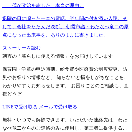
——僕が政治を志した、本当の理由。
退院の日に鳴った一本の電話。半年間の付き添い入院。そ
して、会社をたたんだ決断。 朝霞市議・わたなべ竜二の原
点になった出来事を、ありのままに書きました。
ストーリーを読む
朝霞の「暮らしに使える情報」をお届けしています
保育園・学童の申込時期、給食費や医療費の制度変更、防
災やお祭りの情報など、 知らないと損をしがちなことを、
わかりやすくお知らせします。
お困りごとのご相談も、直
接どうぞ。
LINEで受け取る
メールで受け取る
無料・いつでも解除できます。いただいた連絡先は、わた
なべ竜二からのご連絡のみに使用し、第三者に提供するこ