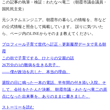
この記事の執筆・検証：わたなべ竜二
（朝霞市議会議員・
国民民主党）
元システムエンジニア。朝霞市の暮らしの情報を、市など
の公式情報と照合して掲載しています。 誤りに気づいた
ら、ページ内のLINEからそのまま教えてください。
プロフィール
子育て世代へ
訂正・更新履歴
データで見る朝
霞
この街で子育てする、ひとりの父親の話
26万分の1の難病を生きる息子。
——僕が政治を志した、本当の理由。
退院の日に鳴った一本の電話。半年間の付き添い入院。そ
して、会社をたたんだ決断。 朝霞市議・わたなべ竜二の原
点になった出来事を、ありのままに書きました。
ストーリーを読む