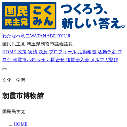
わたなべ竜二
WATANABE RYUJI
国民民主党
埼玉県朝霞市議会議員
HOME
政策
実績
決意
プロフィール
活動報告
活動予定
ブ
ログ
朝霞市お知らせ
お問合せ
後援会入会
メルマガ登録
文化・学習
朝霞市博物館
国民民主党
HOME