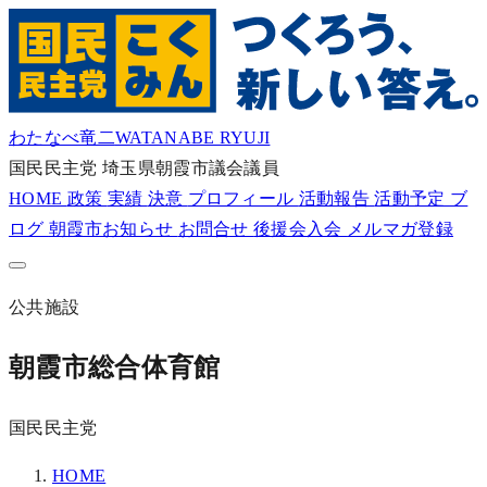
わたなべ竜二
WATANABE RYUJI
国民民主党
埼玉県朝霞市議会議員
HOME
政策
実績
決意
プロフィール
活動報告
活動予定
ブ
ログ
朝霞市お知らせ
お問合せ
後援会入会
メルマガ登録
公共施設
朝霞市総合体育館
国民民主党
HOME