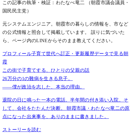
この記事の執筆・検証：わたなべ竜二
（朝霞市議会議員・
国民民主党）
元システムエンジニア。朝霞市の暮らしの情報を、市など
の公式情報と照合して掲載しています。 誤りに気づいた
ら、ページ内のLINEからそのまま教えてください。
プロフィール
子育て世代へ
訂正・更新履歴
データで見る朝
霞
この街で子育てする、ひとりの父親の話
26万分の1の難病を生きる息子。
——僕が政治を志した、本当の理由。
退院の日に鳴った一本の電話。半年間の付き添い入院。そ
して、会社をたたんだ決断。 朝霞市議・わたなべ竜二の原
点になった出来事を、ありのままに書きました。
ストーリーを読む