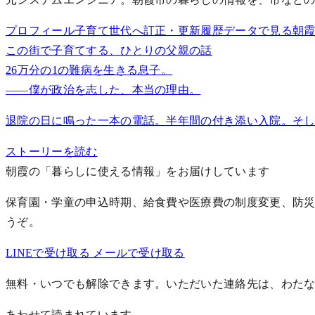
プロフィール
子育て世代へ
訂正・更新履歴
データで見る朝
この街で子育てする、ひとりの父親の話
26万分の1の難病を生きる息子。
——僕が政治を志した、本当の理由。
退院の日に鳴った一本の電話。半年間の付き添い入院。そし
ストーリーを読む
朝霞の「暮らしに使える情報」をお届けしています
保育園・学童の申込時期、給食費や医療費の制度変更、防災
うぞ。
LINEで受け取る
メールで受け取る
無料・いつでも解除できます。いただいた連絡先は、わた
あわせて読まれています