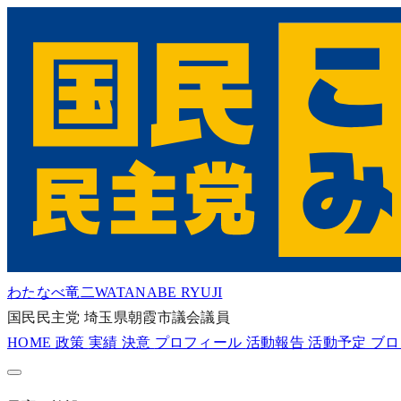
わたなべ竜二
WATANABE RYUJI
国民民主党
埼玉県朝霞市議会議員
HOME
政策
実績
決意
プロフィール
活動報告
活動予定
ブ