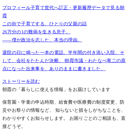
プロフィール
子育て世代へ
訂正・更新履歴
データで見る朝
霞
この街で子育てする、ひとりの父親の話
26万分の1の難病を生きる息子。
——僕が政治を志した、本当の理由。
退院の日に鳴った一本の電話。半年間の付き添い入院。そ
して、会社をたたんだ決断。 朝霞市議・わたなべ竜二の原
点になった出来事を、ありのままに書きました。
ストーリーを読む
朝霞の「暮らしに使える情報」をお届けしています
保育園・学童の申込時期、給食費や医療費の制度変更、防
災やお祭りの情報など、 知らないと損をしがちなことを、
わかりやすくお知らせします。
お困りごとのご相談も、直
接どうぞ。