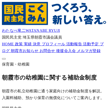
わたなべ竜二
WATANABE RYUJI
国民民主党
埼玉県朝霞市議会議員
HOME
政策
実績
決意
プロフィール
活動報告
活動予定
ブ
ログ
朝霞市お知らせ
お問合せ
後援会入会
メルマガ登録
保育園・幼稚園
朝霞市の幼稚園に関する補助金制度
朝霞市の私立幼稚園に通う家庭向けの補助金制度を解説。
入園料補助、預かり保育の無償化についてご案内します。