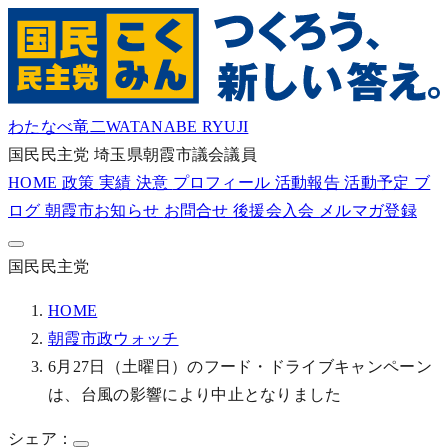
わたなべ竜二
WATANABE RYUJI
国民民主党
埼玉県朝霞市議会議員
HOME
政策
実績
決意
プロフィール
活動報告
活動予定
ブ
ログ
朝霞市お知らせ
お問合せ
後援会入会
メルマガ登録
国民民主党
HOME
朝霞市政ウォッチ
6月27日（土曜日）のフード・ドライブキャンペーン
は、台風の影響により中止となりました
シェア：