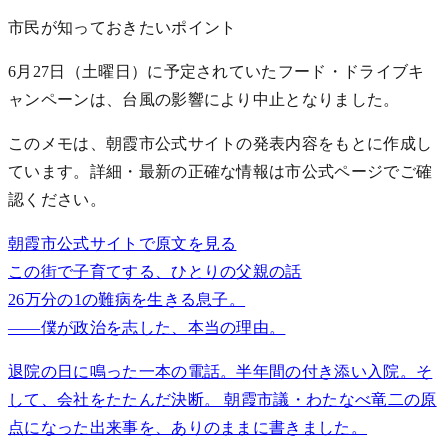
市民が知っておきたいポイント
6月27日（土曜日）に予定されていたフード・ドライブキ
ャンペーンは、台風の影響により中止となりました。
このメモは、朝霞市公式サイトの発表内容をもとに作成し
ています。詳細・最新の正確な情報は市公式ページでご確
認ください。
朝霞市公式サイトで原文を見る
この街で子育てする、ひとりの父親の話
26万分の1の難病を生きる息子。
——僕が政治を志した、本当の理由。
退院の日に鳴った一本の電話。半年間の付き添い入院。そ
して、会社をたたんだ決断。 朝霞市議・わたなべ竜二の原
点になった出来事を、ありのままに書きました。