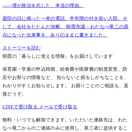
——僕が政治を志した、本当の理由。
退院の日に鳴った一本の電話。半年間の付き添い入院。そ
して、会社をたたんだ決断。 朝霞市議・わたなべ竜二の原
点になった出来事を、ありのままに書きました。
ストーリーを読む
朝霞の「暮らしに使える情報」をお届けしています
保育園・学童の申込時期、給食費や医療費の制度変更、防
災やお祭りの情報など、 知らないと損をしがちなことを、
わかりやすくお知らせします。
お困りごとのご相談も、直
接どうぞ。
LINEで受け取る
メールで受け取る
無料・いつでも解除できます。いただいた連絡先は、わた
なべ竜二からのご連絡のみに使用し、第三者に提供するこ