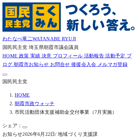
わたなべ竜二
WATANABE RYUJI
国民民主党
埼玉県朝霞市議会議員
HOME
政策
実績
決意
プロフィール
活動報告
活動予定
ブ
ログ
朝霞市お知らせ
お問合せ
後援会入会
メルマガ登録
国民民主党
HOME
朝霞市政ウォッチ
市民活動団体支援補助金交付事業（7月実施）
シェア：
お知らせ
2026年6月22日
/ 地域づくり支援課