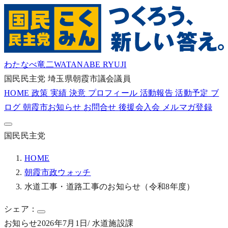
わたなべ竜二
WATANABE RYUJI
国民民主党
埼玉県朝霞市議会議員
HOME
政策
実績
決意
プロフィール
活動報告
活動予定
ブ
ログ
朝霞市お知らせ
お問合せ
後援会入会
メルマガ登録
国民民主党
HOME
朝霞市政ウォッチ
水道工事・道路工事のお知らせ（令和8年度）
シェア：
お知らせ
2026年7月1日
/ 水道施設課