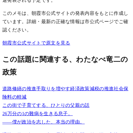
途発表される予定です。
このメモは、朝霞市公式サイトの発表内容をもとに作成し
ています。詳細・最新の正確な情報は市公式ページでご確
認ください。
朝霞市公式サイトで原文を見る
この話題に関連する、わたなべ竜二の
政策
道路修繕の推進
手取りを増やす経済政策
減税の推進
社会保
険料の軽減
この街で子育てする、ひとりの父親の話
26万分の1の難病を生きる息子。
——僕が政治を志した、本当の理由。