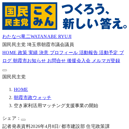
わたなべ竜二
WATANABE RYUJI
国民民主党
埼玉県朝霞市議会議員
HOME
政策
実績
決意
プロフィール
活動報告
活動予定
ブ
ログ
朝霞市お知らせ
お問合せ
後援会入会
メルマガ登録
国民民主党
HOME
朝霞市政ウォッチ
空き家利活用マッチング支援事業の開始
シェア：
記者発表資料
2026年4月8日
/ 都市建設部 住宅政策課