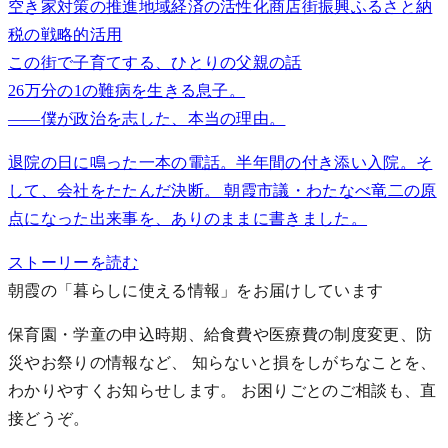
空き家対策の推進
地域経済の活性化
商店街振興
ふるさと納
税の戦略的活用
この街で子育てする、ひとりの父親の話
26万分の1の難病を生きる息子。
——僕が政治を志した、本当の理由。
退院の日に鳴った一本の電話。半年間の付き添い入院。そ
して、会社をたたんだ決断。 朝霞市議・わたなべ竜二の原
点になった出来事を、ありのままに書きました。
ストーリーを読む
朝霞の「暮らしに使える情報」をお届けしています
保育園・学童の申込時期、給食費や医療費の制度変更、防
災やお祭りの情報など、 知らないと損をしがちなことを、
わかりやすくお知らせします。
お困りごとのご相談も、直
接どうぞ。