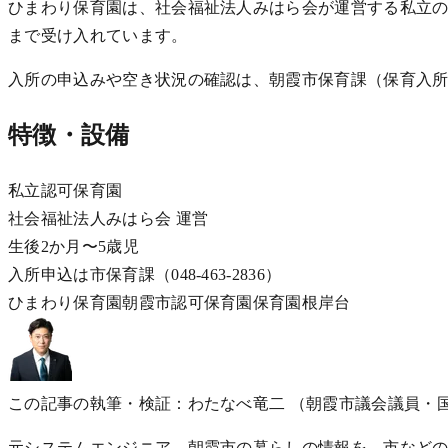
ひまわり保育園は、社会福祉法人みはら会が運営する私立の認可保
まで受け入れています。
入所の申込みや空き状況の確認は、朝霞市保育課（保育入所係 
特徴・設備
私立認可保育園
社会福祉法人みはら会 運営
生後2か月〜5歳児
入所申込は市保育課（048-463-2836）
ひまわり保育園
朝霞市
認可保育園
保育園
根岸台
この記事の執筆・検証：わたなべ竜二
（朝霞市議会議員・
元システムエンジニア。朝霞市の暮らしの情報を、市などの