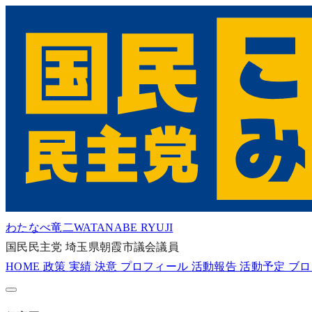
わたなべ竜二
WATANABE RYUJI
国民民主党
埼玉県朝霞市議会議員
HOME
政策
実績
決意
プロフィール
活動報告
活動予定
ブ