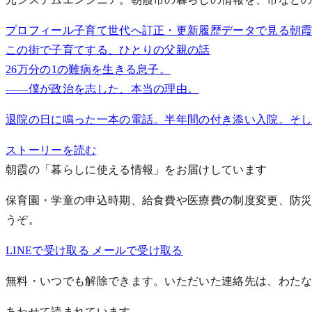
プロフィール
子育て世代へ
訂正・更新履歴
データで見る朝
この街で子育てする、ひとりの父親の話
26万分の1の難病を生きる息子。
——僕が政治を志した、本当の理由。
退院の日に鳴った一本の電話。半年間の付き添い入院。そし
ストーリーを読む
朝霞の「暮らしに使える情報」をお届けしています
保育園・学童の申込時期、給食費や医療費の制度変更、防災
うぞ。
LINEで受け取る
メールで受け取る
無料・いつでも解除できます。いただいた連絡先は、わた
あわせて読まれています