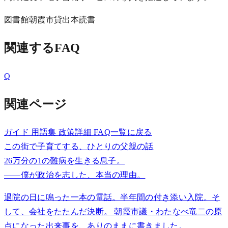
図書館
朝霞市
貸出
本
読書
関連するFAQ
Q
関連ページ
ガイド
用語集
政策詳細
FAQ一覧に戻る
この街で子育てする、ひとりの父親の話
26万分の1の難病を生きる息子。
——僕が政治を志した、本当の理由。
退院の日に鳴った一本の電話。半年間の付き添い入院。そ
して、会社をたたんだ決断。 朝霞市議・わたなべ竜二の原
点になった出来事を、ありのままに書きました。