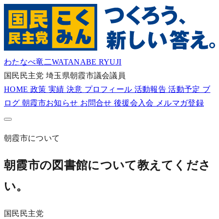
わたなべ竜二
WATANABE RYUJI
国民民主党
埼玉県朝霞市議会議員
HOME
政策
実績
決意
プロフィール
活動報告
活動予定
ブ
ログ
朝霞市お知らせ
お問合せ
後援会入会
メルマガ登録
朝霞市について
朝霞市の図書館について教えてくださ
い。
国民民主党