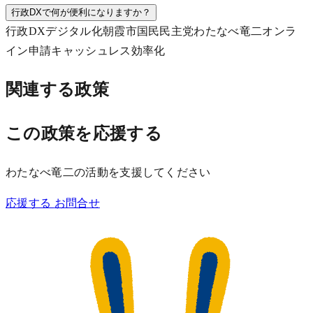
行政DXで何が便利になりますか？
行政DX
デジタル化
朝霞市
国民民主党
わたなべ竜二
オンラ
イン申請
キャッシュレス
効率化
関連する政策
この政策を応援する
わたなべ竜二の活動を支援してください
応援する
お問合せ