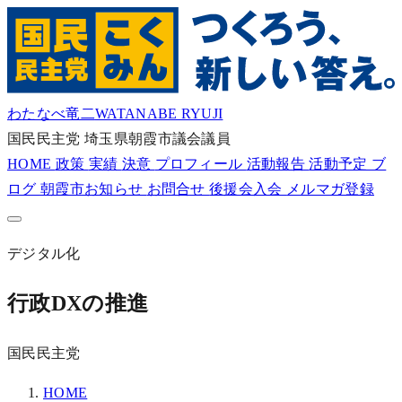
わたなべ竜二
WATANABE RYUJI
国民民主党
埼玉県朝霞市議会議員
HOME
政策
実績
決意
プロフィール
活動報告
活動予定
ブ
ログ
朝霞市お知らせ
お問合せ
後援会入会
メルマガ登録
デジタル化
行政DXの推進
国民民主党
HOME