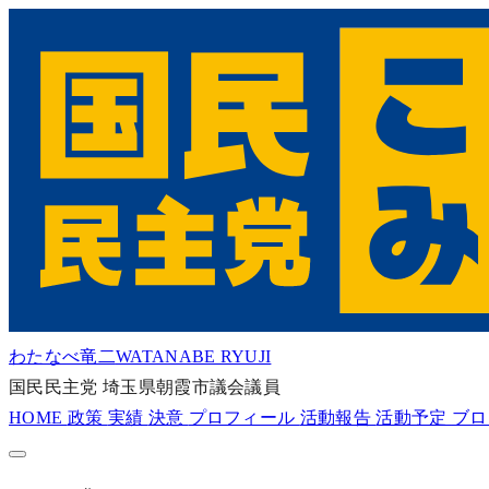
わたなべ竜二
WATANABE RYUJI
国民民主党
埼玉県朝霞市議会議員
HOME
政策
実績
決意
プロフィール
活動報告
活動予定
ブ