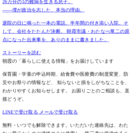
26万分の1の難病を生きる息子。
——僕が政治を志した、本当の理由。
退院の日に鳴った一本の電話。半年間の付き添い入院。そ
して、会社をたたんだ決断。 朝霞市議・わたなべ竜二の原
点になった出来事を、ありのままに書きました。
ストーリーを読む
朝霞の「暮らしに使える情報」をお届けしています
保育園・学童の申込時期、給食費や医療費の制度変更、防
災やお祭りの情報など、 知らないと損をしがちなことを、
わかりやすくお知らせします。
お困りごとのご相談も、直
接どうぞ。
LINEで受け取る
メールで受け取る
無料・いつでも解除できます。いただいた連絡先は、わた