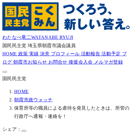
わたなべ竜二
WATANABE RYUJI
国民民主党
埼玉県朝霞市議会議員
HOME
政策
実績
決意
プロフィール
活動報告
活動予定
ブ
ログ
朝霞市お知らせ
お問合せ
後援会入会
メルマガ登録
国民民主党
HOME
朝霞市政ウォッチ
保育所等の職員による虐待を発見したときは、所管の
行政庁へ通報・連絡を！
シェア：