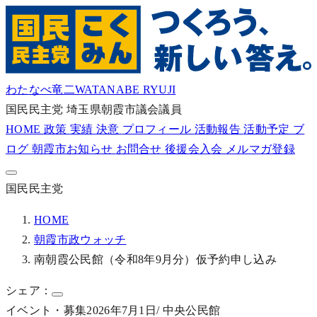
わたなべ竜二
WATANABE RYUJI
国民民主党
埼玉県朝霞市議会議員
HOME
政策
実績
決意
プロフィール
活動報告
活動予定
ブ
ログ
朝霞市お知らせ
お問合せ
後援会入会
メルマガ登録
国民民主党
HOME
朝霞市政ウォッチ
南朝霞公民館（令和8年9月分）仮予約申し込み
シェア：
イベント・募集
2026年7月1日
/ 中央公民館