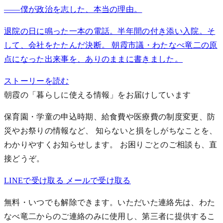
——僕が政治を志した、本当の理由。
退院の日に鳴った一本の電話。半年間の付き添い入院。そ
して、会社をたたんだ決断。 朝霞市議・わたなべ竜二の原
点になった出来事を、ありのままに書きました。
ストーリーを読む
朝霞の「暮らしに使える情報」をお届けしています
保育園・学童の申込時期、給食費や医療費の制度変更、防
災やお祭りの情報など、 知らないと損をしがちなことを、
わかりやすくお知らせします。
お困りごとのご相談も、直
接どうぞ。
LINEで受け取る
メールで受け取る
無料・いつでも解除できます。いただいた連絡先は、わた
なべ竜二からのご連絡のみに使用し、第三者に提供するこ