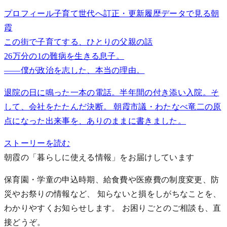
プロフィール
子育て世代へ
訂正・更新履歴
データで見る朝
霞
この街で子育てする、ひとりの父親の話
26万分の1の難病を生きる息子。
——僕が政治を志した、本当の理由。
退院の日に鳴った一本の電話。半年間の付き添い入院。そ
して、会社をたたんだ決断。 朝霞市議・わたなべ竜二の原
点になった出来事を、ありのままに書きました。
ストーリーを読む
朝霞の「暮らしに使える情報」をお届けしています
保育園・学童の申込時期、給食費や医療費の制度変更、防
災やお祭りの情報など、 知らないと損をしがちなことを、
わかりやすくお知らせします。
お困りごとのご相談も、直
接どうぞ。