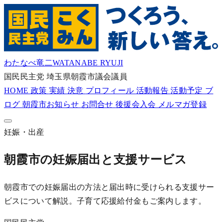
わたなべ竜二
WATANABE RYUJI
国民民主党
埼玉県朝霞市議会議員
HOME
政策
実績
決意
プロフィール
活動報告
活動予定
ブ
ログ
朝霞市お知らせ
お問合せ
後援会入会
メルマガ登録
妊娠・出産
朝霞市の妊娠届出と支援サービス
朝霞市での妊娠届出の方法と届出時に受けられる支援サー
ビスについて解説。子育て応援給付金もご案内します。