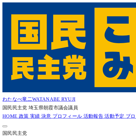
わたなべ竜二
WATANABE RYUJI
国民民主党
埼玉県朝霞市議会議員
HOME
政策
実績
決意
プロフィール
活動報告
活動予定
ブ
国民民主党