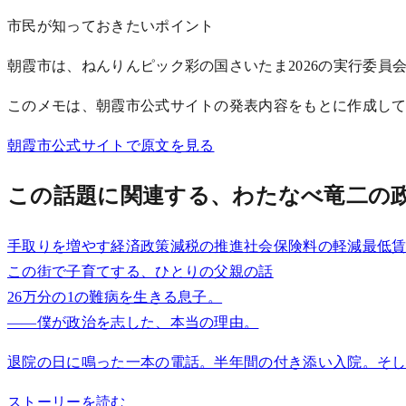
市民が知っておきたいポイント
朝霞市は、ねんりんピック彩の国さいたま2026の実行委員
このメモは、朝霞市公式サイトの発表内容をもとに作成し
朝霞市公式サイトで原文を見る
この話題に関連する、わたなべ竜二の
手取りを増やす経済政策
減税の推進
社会保険料の軽減
最低
この街で子育てする、ひとりの父親の話
26万分の1の難病を生きる息子。
——僕が政治を志した、本当の理由。
退院の日に鳴った一本の電話。半年間の付き添い入院。そし
ストーリーを読む