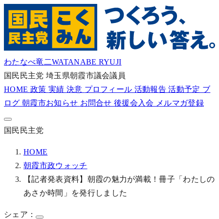
わたなべ竜二
WATANABE RYUJI
国民民主党
埼玉県朝霞市議会議員
HOME
政策
実績
決意
プロフィール
活動報告
活動予定
ブ
ログ
朝霞市お知らせ
お問合せ
後援会入会
メルマガ登録
国民民主党
HOME
朝霞市政ウォッチ
【記者発表資料】朝霞の魅力が満載！冊子「わたしの
あさか時間」を発行しました
シェア：