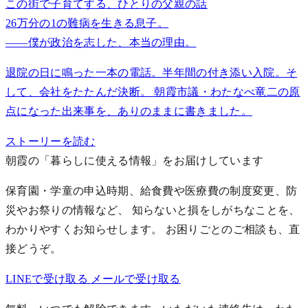
この街で子育てする、ひとりの父親の話
26万分の1の難病を生きる息子。
——僕が政治を志した、本当の理由。
退院の日に鳴った一本の電話。半年間の付き添い入院。そ
して、会社をたたんだ決断。 朝霞市議・わたなべ竜二の原
点になった出来事を、ありのままに書きました。
ストーリーを読む
朝霞の「暮らしに使える情報」をお届けしています
保育園・学童の申込時期、給食費や医療費の制度変更、防
災やお祭りの情報など、 知らないと損をしがちなことを、
わかりやすくお知らせします。
お困りごとのご相談も、直
接どうぞ。
LINEで受け取る
メールで受け取る