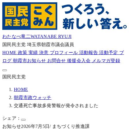
わたなべ竜二
WATANABE RYUJI
国民民主党
埼玉県朝霞市議会議員
HOME
政策
実績
決意
プロフィール
活動報告
活動予定
ブ
ログ
朝霞市お知らせ
お問合せ
後援会入会
メルマガ登録
国民民主党
HOME
朝霞市政ウォッチ
交通死亡事故多発警報が発令されました
シェア：
お知らせ
2026年7月5日
/ まちづくり推進課