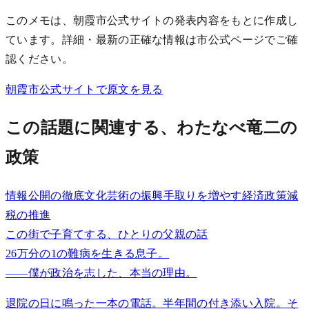
このメモは、朝霞市公式サイトの発表内容をもとに作成し
ています。詳細・最新の正確な情報は市公式ページでご確
認ください。
朝霞市公式サイトで原文を見る
この話題に関連する、わたなべ竜二の
政策
情報公開の徹底
文化芸術の振興
手取りを増やす経済政策
減
税の推進
この街で子育てする、ひとりの父親の話
26万分の1の難病を生きる息子。
——僕が政治を志した、本当の理由。
退院の日に鳴った一本の電話。半年間の付き添い入院。そ