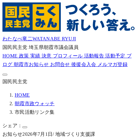
わたなべ竜二
WATANABE RYUJI
国民民主党
埼玉県朝霞市議会議員
HOME
政策
実績
決意
プロフィール
活動報告
活動予定
ブ
ログ
朝霞市お知らせ
お問合せ
後援会入会
メルマガ登録
国民民主党
HOME
朝霞市政ウォッチ
市民活動リンク集
シェア：
お知らせ
2026年7月1日
/ 地域づくり支援課