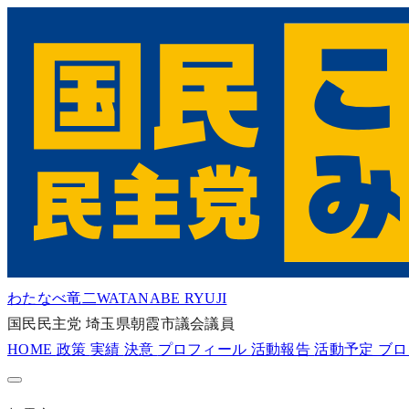
わたなべ竜二
WATANABE RYUJI
国民民主党
埼玉県朝霞市議会議員
HOME
政策
実績
決意
プロフィール
活動報告
活動予定
ブ