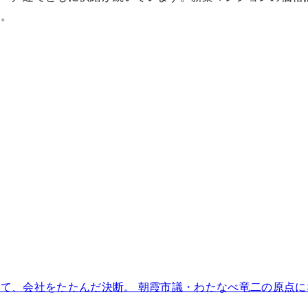
す。
て、会社をたたんだ決断。 朝霞市議・わたなべ竜二の原点