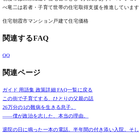
べ竜二は若者・子育て世帯の住宅取得支援を推進していま
住宅
朝霞市
マンション
戸建て
住宅価格
関連するFAQ
Q
Q
関連ページ
ガイド
用語集
政策詳細
FAQ一覧に戻る
この街で子育てする、ひとりの父親の話
26万分の1の難病を生きる息子。
——僕が政治を志した、本当の理由。
退院の日に鳴った一本の電話。半年間の付き添い入院。そし