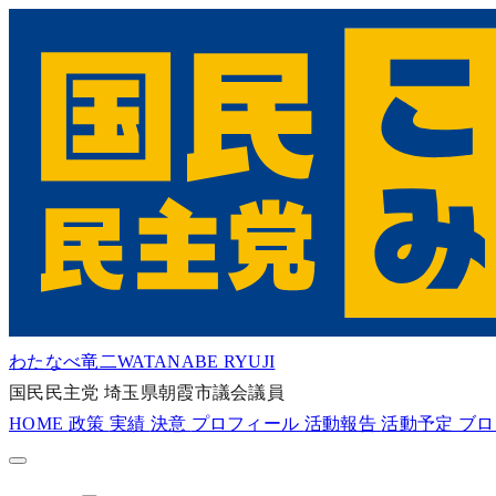
わたなべ竜二
WATANABE RYUJI
国民民主党
埼玉県朝霞市議会議員
HOME
政策
実績
決意
プロフィール
活動報告
活動予定
ブ