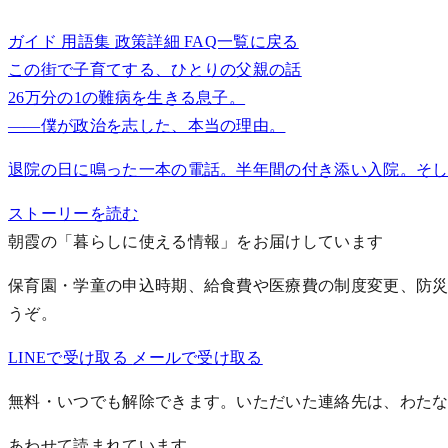
ガイド
用語集
政策詳細
FAQ一覧に戻る
この街で子育てする、ひとりの父親の話
26万分の1の難病を生きる息子。
——僕が政治を志した、本当の理由。
退院の日に鳴った一本の電話。半年間の付き添い入院。そし
ストーリーを読む
朝霞の「暮らしに使える情報」をお届けしています
保育園・学童の申込時期、給食費や医療費の制度変更、防災
うぞ。
LINEで受け取る
メールで受け取る
無料・いつでも解除できます。いただいた連絡先は、わた
あわせて読まれています