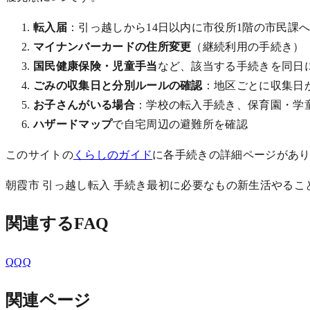
転入届
：引っ越しから14日以内に市役所1階の市民課
マイナンバーカードの住所変更
（継続利用の手続き）
国民健康保険・児童手当
など、該当する手続きを同日
ごみの収集日と分別ルールの確認
：地区ごとに収集日
お子さんがいる場合
：学校の転入手続き、保育園・学
ハザードマップ
で自宅周辺の避難所を確認
このサイトの
くらしのガイド
に各手続きの詳細ページがあり
朝霞市 引っ越し
転入 手続き
最初に
必要なもの
新生活
やるこ
関連するFAQ
Q
Q
Q
関連ページ