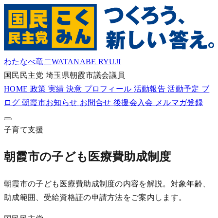
わたなべ竜二
WATANABE RYUJI
国民民主党
埼玉県朝霞市議会議員
HOME
政策
実績
決意
プロフィール
活動報告
活動予定
ブ
ログ
朝霞市お知らせ
お問合せ
後援会入会
メルマガ登録
子育て支援
朝霞市の子ども医療費助成制度
朝霞市の子ども医療費助成制度の内容を解説。対象年齢、
助成範囲、受給資格証の申請方法をご案内します。