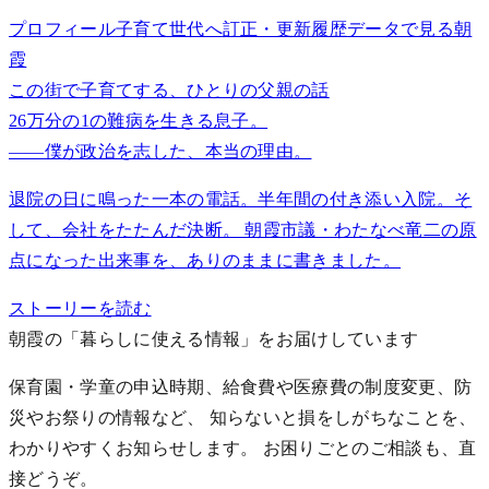
プロフィール
子育て世代へ
訂正・更新履歴
データで見る朝
霞
この街で子育てする、ひとりの父親の話
26万分の1の難病を生きる息子。
——僕が政治を志した、本当の理由。
退院の日に鳴った一本の電話。半年間の付き添い入院。そ
して、会社をたたんだ決断。 朝霞市議・わたなべ竜二の原
点になった出来事を、ありのままに書きました。
ストーリーを読む
朝霞の「暮らしに使える情報」をお届けしています
保育園・学童の申込時期、給食費や医療費の制度変更、防
災やお祭りの情報など、 知らないと損をしがちなことを、
わかりやすくお知らせします。
お困りごとのご相談も、直
接どうぞ。