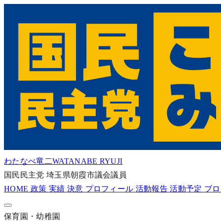
わたなべ竜二
WATANABE RYUJI
国民民主党
埼玉県朝霞市議会議員
HOME
政策
実績
決意
プロフィール
活動報告
活動予定
ブ
保育園・幼稚園