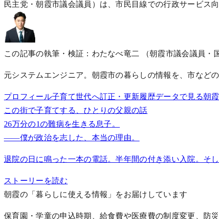
民主党・朝霞市議会議員）は、市民目線での行政サービス
この記事の執筆・検証：わたなべ竜二
（朝霞市議会議員・
元システムエンジニア。朝霞市の暮らしの情報を、市などの
プロフィール
子育て世代へ
訂正・更新履歴
データで見る朝
この街で子育てする、ひとりの父親の話
26万分の1の難病を生きる息子。
——僕が政治を志した、本当の理由。
退院の日に鳴った一本の電話。半年間の付き添い入院。そし
ストーリーを読む
朝霞の「暮らしに使える情報」をお届けしています
保育園・学童の申込時期、給食費や医療費の制度変更、防災