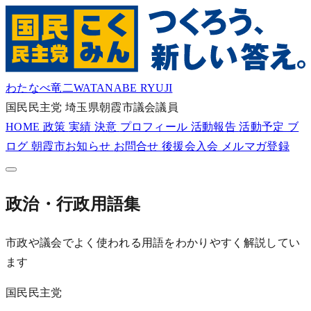
わたなべ竜二
WATANABE RYUJI
国民民主党
埼玉県朝霞市議会議員
HOME
政策
実績
決意
プロフィール
活動報告
活動予定
ブ
ログ
朝霞市お知らせ
お問合せ
後援会入会
メルマガ登録
政治・行政用語集
市政や議会でよく使われる用語をわかりやすく解説してい
ます
国民民主党