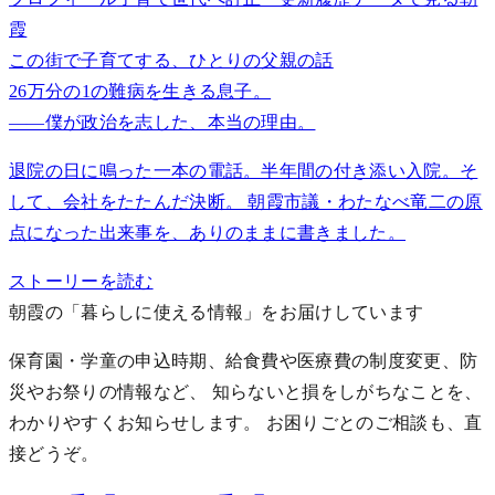
霞
この街で子育てする、ひとりの父親の話
26万分の1の難病を生きる息子。
——僕が政治を志した、本当の理由。
退院の日に鳴った一本の電話。半年間の付き添い入院。そ
して、会社をたたんだ決断。 朝霞市議・わたなべ竜二の原
点になった出来事を、ありのままに書きました。
ストーリーを読む
朝霞の「暮らしに使える情報」をお届けしています
保育園・学童の申込時期、給食費や医療費の制度変更、防
災やお祭りの情報など、 知らないと損をしがちなことを、
わかりやすくお知らせします。
お困りごとのご相談も、直
接どうぞ。