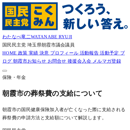
わたなべ竜二
WATANABE RYUJI
国民民主党
埼玉県朝霞市議会議員
HOME
政策
実績
決意
プロフィール
活動報告
活動予定
ブ
ログ
朝霞市お知らせ
お問合せ
後援会入会
メルマガ登録
保険・年金
朝霞市の葬祭費の支給について
朝霞市の国民健康保険加入者が亡くなった際に支給される
葬祭費の申請方法と支給額について解説します。