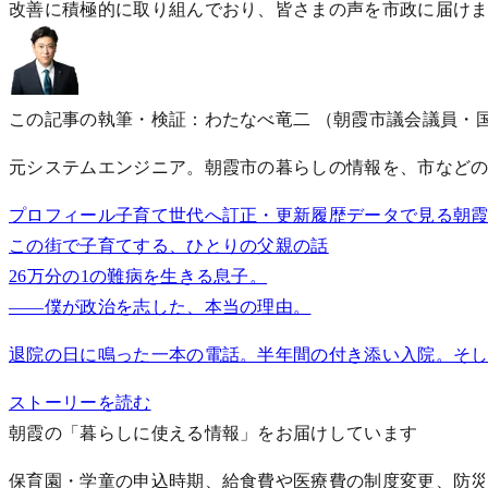
改善に積極的に取り組んでおり、皆さまの声を市政に届け
この記事の執筆・検証：わたなべ竜二
（朝霞市議会議員・
元システムエンジニア。朝霞市の暮らしの情報を、市などの
プロフィール
子育て世代へ
訂正・更新履歴
データで見る朝
この街で子育てする、ひとりの父親の話
26万分の1の難病を生きる息子。
——僕が政治を志した、本当の理由。
退院の日に鳴った一本の電話。半年間の付き添い入院。そし
ストーリーを読む
朝霞の「暮らしに使える情報」をお届けしています
保育園・学童の申込時期、給食費や医療費の制度変更、防災