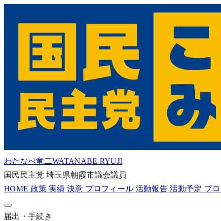
わたなべ竜二
WATANABE RYUJI
国民民主党
埼玉県朝霞市議会議員
HOME
政策
実績
決意
プロフィール
活動報告
活動予定
ブ
届出・手続き